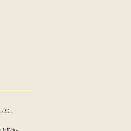
フト）
引
脂肪注入