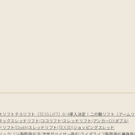
スリフト
テスリフト（TESS LIFT）8/4導入決定！
二の腕リフト（アームリ
タック
スレッドリフト(ココリフト)
スレッドリフト(アンカーDXダブル)
リフト(Dooth)
スレッドリフト(TEX3D)
ショッピングスレッド
ジック
LSSA脂肪吸引法(次世代ベイザー吸引)
ライポライフ脂肪吸引
麗身吸