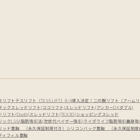
スリフト
テスリフト（TESS LIFT）8/4導入決定！
二の腕リフト（アームリ
タック
スレッドリフト(ココリフト)
スレッドリフト(アンカーDXダブル)
リフト(Dooth)
スレッドリフト(TEX3D)
ショッピングスレッド
ジック
LSSA脂肪吸引法(次世代ベイザー吸引)
ライポライフ脂肪吸引
麗身吸
リッド豊胸 （永久保証制度付き）
シリコンバッグ豊胸 （永久保証制度
ティフィル豊胸