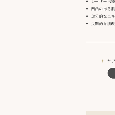
レーザー治
凹凸のある
部分的なニ
長期的な肌
サ