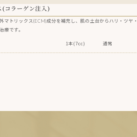
(コラーゲン注入)
外マトリックス(ECM)成分を補充し、肌の土台からハリ・ツヤ
治療です。
1本(7cc)
通常
E