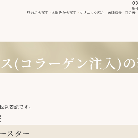
03
受付
施術から探す
お悩みから探す
クリニック紹介
医師紹介
料金表
ス(コラーゲン注入)
税込表記です。
療
ースター