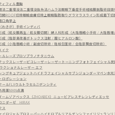
ティフィル豊胸
開法
二重埋没法
二重埋没抜糸法
ハムラ法
眼瞼下垂症手術
経結膜脱脂術
目頭
切開
ROOF切除
眼瞼皮膚切除
上眼瞼脂肪取り
グラマラスライン形成
眉下切
縮
口角挙上
（わきが）手術
インディバ
形成（処女膜再生 / 処女膜切開）
婦人科形成（大陰唇縮小手術 / 大陰唇
形成（陰部臭改善ボトックス注射 / 膣ヒアルロン酸）
成（小陰唇縮小術 / 副皮切除術 / 陰核包茎術 / 会陰部贅皮切除術）
メイク
トルレーズプロ
ソプラノチタニウム
テックスレーザー
ピコレーザー
レーザートーニング
フォトフェイシャル
炭
フラクショナルレーザー エフ
シング
キュアジェット
ハイドラフェイシャル
サブシジョン
ダーマペン
水光
トロポレーション
クールFLX
ウルトラセルZi
デンシティ
外用薬
NMN点滴
ダーム
ゾアベックス（ZHOABEX）
ニュービア
レスチレン
レディエッセ
ニダーゼ HIRAX
クス
ァイロ
ジャルプロスーパーハイドロ
プルリアルデンシファイ
リジュラン
リ