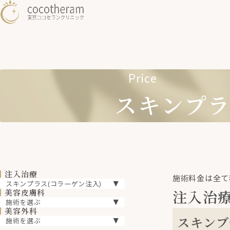
Price
スキンプラ
注入治療
施術料金は全て
注入治
美容皮膚科
美容外科
スキンブ