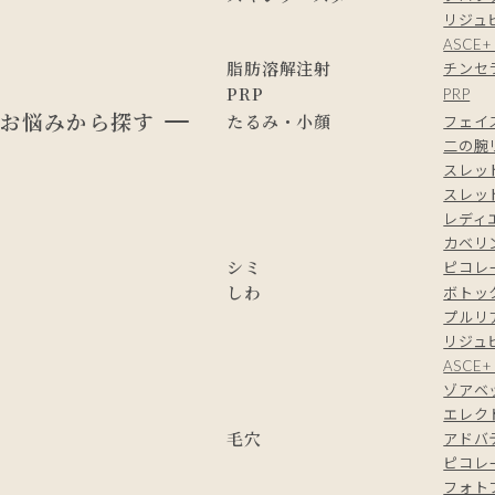
リジュ
ASC
脂肪溶解注射
チンセ
PRP
PRP
お悩みから探す
たるみ・小顔
フェイ
二の腕
スレッ
スレッド
レディ
カベリ
シミ
ピコレ
しわ
ボトッ
プルリ
リジュ
ASC
ゾアベッ
エレク
毛穴
アドバ
ピコレ
フォト