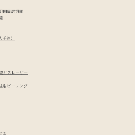
切開
目尻切開
開
増大手術）
酸ガスレーザー
注射
ピーリング
ズネ