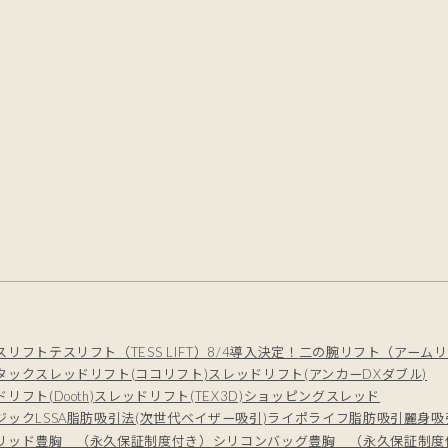
スリフト
テスリフト（TESS LIFT）8/4導入決定！
二の腕リフト（アームリ
タック
スレッドリフト(ココリフト)
スレッドリフト(アンカーDXダブル)
リフト(Dooth)
スレッドリフト(TEX3D)
ショッピングスレッド
ジック
LSSA脂肪吸引法(次世代ベイザー吸引)
ライポライフ脂肪吸引
麗身吸
リッド豊胸 （永久保証制度付き）
シリコンバッグ豊胸 （永久保証制度