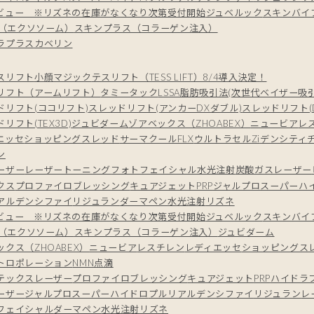
ビュー ※リズネの在庫がなくなり次第受付開始
ジュベルック
スキンバイブ
E+（エクソソーム）
スキンプラス（コラーゲン注入）
ラプラス
カベリン
スリフト
小顔マジック
テスリフト（TESS LIFT）8/4導入決定！
リフト（アームリフト）
タミータック
LSSA脂肪吸引法(次世代ベイザー吸引
ドリフト(ココリフト)
スレッドリフト(アンカーDXダブル)
スレッドリフト(Do
リフト(TEX3D)
ジュビダーム
ゾアベックス（ZHOABEX）
ニュービア
レ
エッセ
ショッピングスレッド
サーマクールFLX
ウルトラセルZi
デンシティ
ン
ーザー
レーザートーニング
フォトフェイシャル
水光注射
炭酸ガスレーザー
クス
プロファイロ
ブレッシング
キュアジェット
PRP
ジャルプロスーパーハ
アルデンシファイ
リジュラン
ダーマペン
水光注射
リズネ
ビュー ※リズネの在庫がなくなり次第受付開始
ジュベルック
スキンバイブ
E+（エクソソーム）
スキンプラス（コラーゲン注入）
ジュビダーム
クス（ZHOABEX）
ニュービア
レスチレン
レディエッセ
ショッピングス
トロポレーション
NMN点滴
テックスレーザー
プロファイロ
ブレッシング
キュアジェット
PRP
ハイドラ
ーザー
ジャルプロスーパーハイドロ
プルリアルデンシファイ
リジュラン
レ
フェイシャル
ダーマペン
水光注射
リズネ