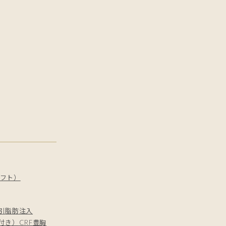
フト）
引
脂肪注入
付き）
CRF豊胸