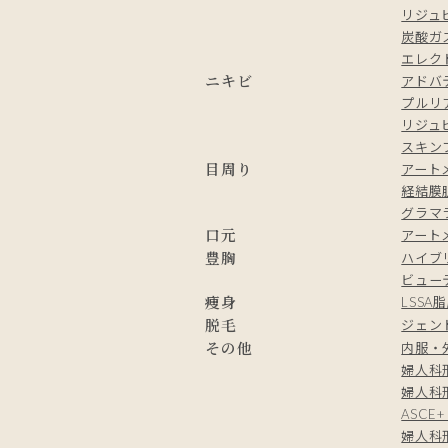
リジュ
炭酸ガ
エレク
ニキビ
アドバ
プルリ
リジュ
スキン
目周り
アート
経結膜
グラマ
口元
アート
豊胸
ハイブ
ビュー
痩身
LSSA
脱毛
ジェン
その他
内服・
婦人科
婦人科
ASC
婦人科形