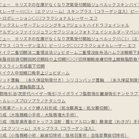
ビュー ※リズネの在庫がなくなり次第受付開始
ジュベルック
スキンバイブ
スレーザー
ASCE+（エクソソーム）
スキンプラス（コラーゲン注入）
ピー
トロポレーション
CO2フラクショナルレーザー エフ
テックスレーザー
ブレッシング
キュアジェット
ハイドラフェイシャル
アルデンシファイ
リジュラン
サブシジョン
フォトフェイシャル
ダーマペン
ビュー ※リズネの在庫がなくなり次第受付開始
ジュベルック
ASCE+（
プラス（コラーゲン注入）
ピーリング
CO2フラクショナルレーザー エフ
メイク
二重切開法
二重埋没法
ジュビダーム
二重埋没抜糸法
ハムラ法
眼瞼下
脱脂術
目頭切開
目尻切開
目の上切開
ROOF切除
眼瞼皮膚切除
上眼瞼脂肪取
ラスライン形成
眉下切開
メイク
人中短縮
口角挙上
ジュビダーム
リッド豊胸 （永久保証制度付き）
シリコンバッグ豊胸 （永久保証制度
ティフィル豊胸
脂肪注入
脂肪吸引法(次世代ベイザー吸引)
ライポライフ脂肪吸引
麗身吸引
チンセラプ
トルレーズプロ
ソプラノチタニウム
外用薬
アートメイク
婦人科形成（処女膜再生 / 処女膜切開）
形成（大陰唇縮小手術 / 大陰唇増大手術）
形成（陰部臭改善ボトックス注射 / 膣ヒアルロン酸）
腋臭症（わきが）手
E+（エクソソーム）
スキンプラス（コラーゲン注入）
成（小陰唇縮小術 / 副皮切除術 / 陰核包茎術 / 会陰部贅皮切除術）