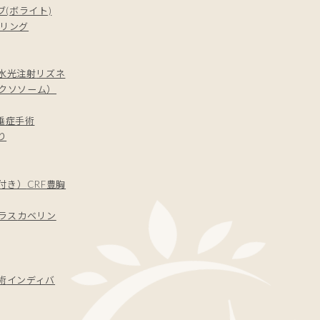
(ボライト)
リング
水光注射
リズネ
エクソソーム）
垂症手術
り
付き）
CRF豊胸
ラス
カベリン
術
インディバ