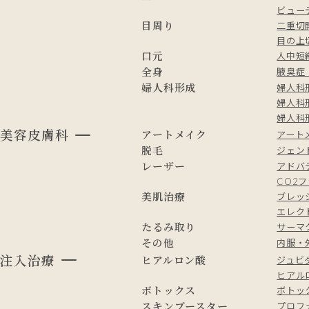
ビュー
目周り
二重切
目の上
口元
人中短
全身
腋臭症
婦人科形成
婦人科
婦人科
婦人科形
美容皮膚科
アートメイク
アート
脱毛
ジェン
レーザー
アドバ
CO2
美肌治療
ブレッ
エレク
たるみ取り
サーマ
その他
内服・
注入治療
ヒアルロン酸
ジュビ
ヒアルロ
ボトックス
ボトッ
スキンブースター
プロフ