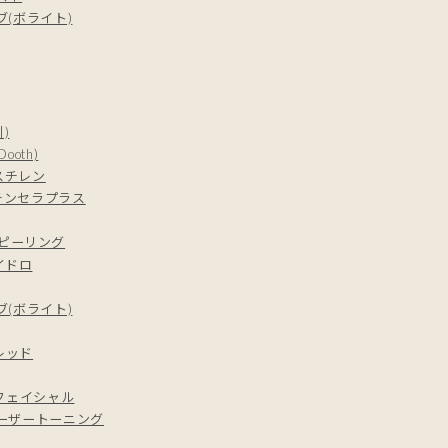
(ボライト)
)
oth)
スチレン
チンセラプラス
ピーリング
イドロ
(ボライト)
レッド
フェイシャル
ーザートーニング