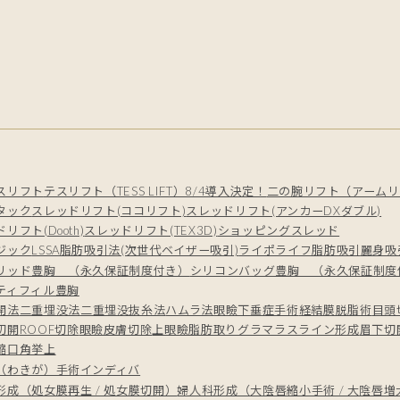
スリフト
テスリフト（TESS LIFT）8/4導入決定！
二の腕リフト（アームリ
タック
スレッドリフト(ココリフト)
スレッドリフト(アンカーDXダブル)
リフト(Dooth)
スレッドリフト(TEX3D)
ショッピングスレッド
ジック
LSSA脂肪吸引法(次世代ベイザー吸引)
ライポライフ脂肪吸引
麗身吸
リッド豊胸 （永久保証制度付き）
シリコンバッグ豊胸 （永久保証制度
ティフィル豊胸
開法
二重埋没法
二重埋没抜糸法
ハムラ法
眼瞼下垂症手術
経結膜脱脂術
目頭
切開
ROOF切除
眼瞼皮膚切除
上眼瞼脂肪取り
グラマラスライン形成
眉下切
縮
口角挙上
（わきが）手術
インディバ
形成（処女膜再生 / 処女膜切開）
婦人科形成（大陰唇縮小手術 / 大陰唇