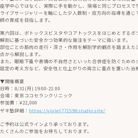
座学中心ではなく、実際に手を動かし、現場と同じプロセスで学
ライブサージャリーを軸にした少人数制・双方向の指導を通じ
師の育成を目指します。
第六回は、ボトックスビスタやコアトックスをはじめとするボ
解剖に基づいた安全かつ効果的な施注をテーマに扱います。
部位ごとの筋肉の走行・深さ・作用を解剖学的観点を踏まえた
点から解説します。
また、眼瞼下垂や表情の不自然さといった合併症を防ぐための
設定の考え方など、安全性と仕上がりの両立に重点を置いた治
▼開催概要
日時：8/31(月) 19:00-21:00
会場：東京ココセランクリニック
参加費：¥22,000
ザキ塾詳細：
https://violet771596.studio.site/
ご予約は公式ラインより承っております。
たくさんのご参加をお待ちしております。