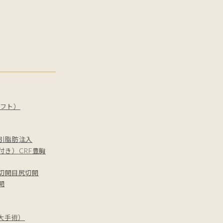
フト）
引
脂肪注入
付き）
CRF豊胸
切開
目尻切開
開
増大手術）