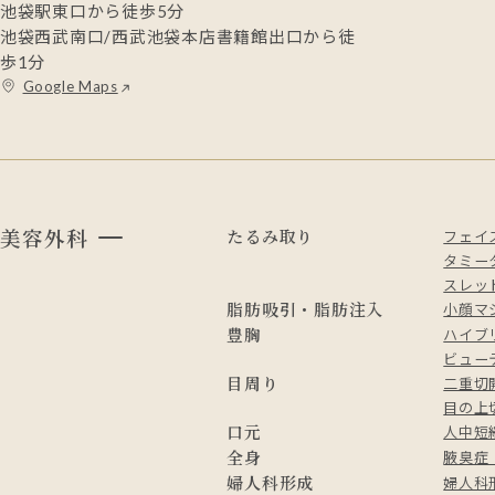
池袋駅東口から徒歩5分
池袋西武南口/西武池袋本店書籍館出口から徒
歩1分
Google Maps
美容外科
たるみ取り
フェイ
タミー
スレッド
脂肪吸引・脂肪注入
小顔マ
豊胸
ハイブ
ビュー
目周り
二重切
目の上
口元
人中短
全身
腋臭症
婦人科形成
婦人科