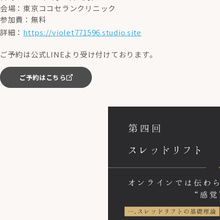
会場：東京ココセランクリニック
参加費：無料
詳細：
https://violet771596.studio.site
ご予約は公式LINEより受け付けております。
ご予約はこちら