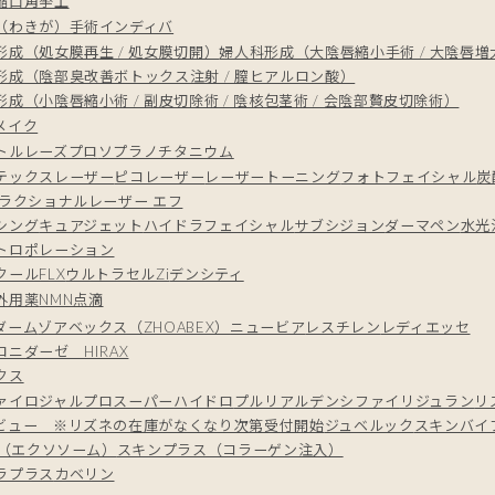
縮
口角挙上
（わきが）手術
インディバ
形成（処女膜再生 / 処女膜切開）
婦人科形成（大陰唇縮小手術 / 大陰唇
形成（陰部臭改善ボトックス注射 / 膣ヒアルロン酸）
成（小陰唇縮小術 / 副皮切除術 / 陰核包茎術 / 会陰部贅皮切除術）
メイク
トルレーズプロ
ソプラノチタニウム
テックスレーザー
ピコレーザー
レーザートーニング
フォトフェイシャル
炭
フラクショナルレーザー エフ
シング
キュアジェット
ハイドラフェイシャル
サブシジョン
ダーマペン
水光
トロポレーション
クールFLX
ウルトラセルZi
デンシティ
外用薬
NMN点滴
ダーム
ゾアベックス（ZHOABEX）
ニュービア
レスチレン
レディエッセ
ニダーゼ HIRAX
クス
ァイロ
ジャルプロスーパーハイドロ
プルリアルデンシファイ
リジュラン
リ
ビュー ※リズネの在庫がなくなり次第受付開始
ジュベルック
スキンバイブ
E+（エクソソーム）
スキンプラス（コラーゲン注入）
ラプラス
カベリン