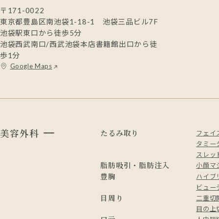
〒171-0022
東京都豊島区南池袋1-18-1 池袋三品ビル7F
池袋駅東口から徒歩5分
池袋西武南口/西武池袋本店書籍館出口から徒
歩1分
Google Maps
美容外科
たるみ取り
フェイ
タミー
スレッド
脂肪吸引・脂肪注入
小顔マ
豊胸
ハイブ
ビュー
目周り
二重切
目の上