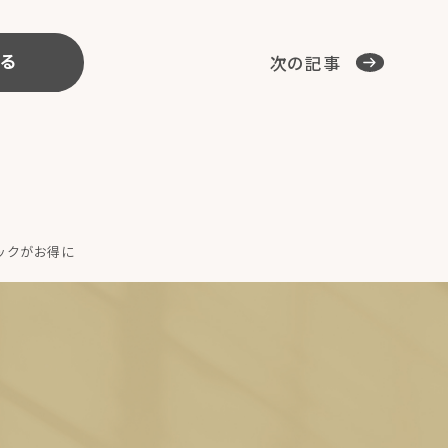
次の記事
る
ジックがお得に
E