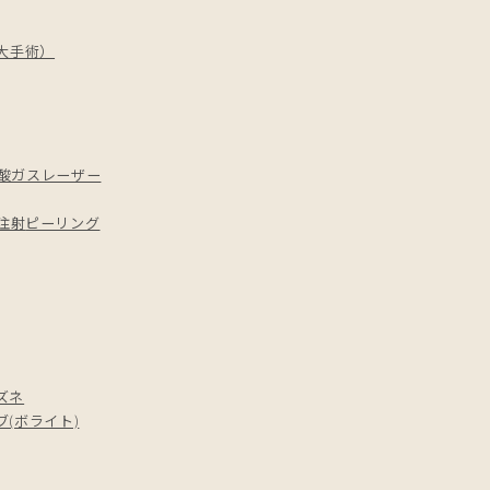
増大手術）
酸ガスレーザー
注射
ピーリング
ズネ
(ボライト)