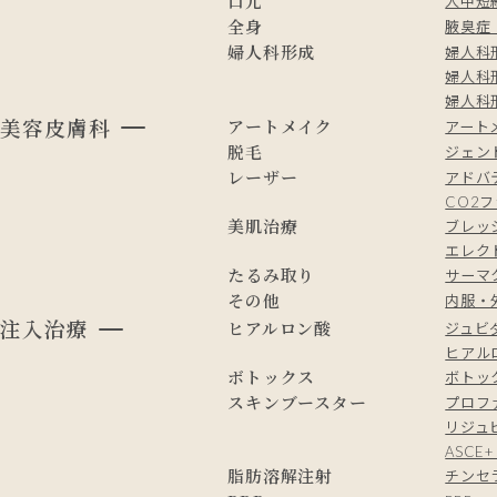
口元
人中短
全身
腋臭症
婦人科形成
婦人科
婦人科
婦人科形
美容皮膚科
アートメイク
アート
脱毛
ジェン
レーザー
アドバ
CO2
美肌治療
ブレッ
エレク
たるみ取り
サーマ
その他
内服・
注入治療
ヒアルロン酸
ジュビ
ヒアルロ
ボトックス
ボトッ
スキンブースター
プロフ
リジュ
ASC
脂肪溶解注射
チンセ