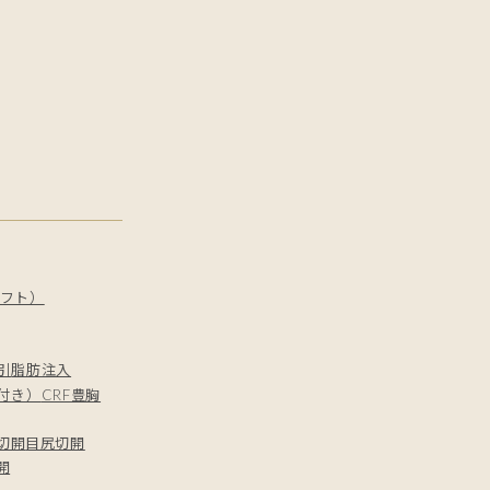
フト）
引
脂肪注入
付き）
CRF豊胸
切開
目尻切開
開