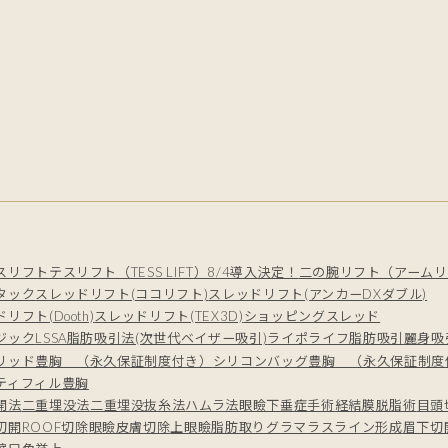
スリフト
テスリフト（TESS LIFT）8/4導入決定！
二の腕リフト（アームリ
タック
スレッドリフト(ココリフト)
スレッドリフト(アンカーDXダブル)
リフト(Dooth)
スレッドリフト(TEX3D)
ショッピングスレッド
ジック
LSSA脂肪吸引法(次世代ベイザー吸引)
ライポライフ脂肪吸引
麗身吸
リッド豊胸 （永久保証制度付き）
シリコンバッグ豊胸 （永久保証制度
ティフィル豊胸
開法
二重埋没法
二重埋没抜糸法
ハムラ法
眼瞼下垂症手術
経結膜脱脂術
目頭
切開
ROOF切除
眼瞼皮膚切除
上眼瞼脂肪取り
グラマラスライン形成
眉下切