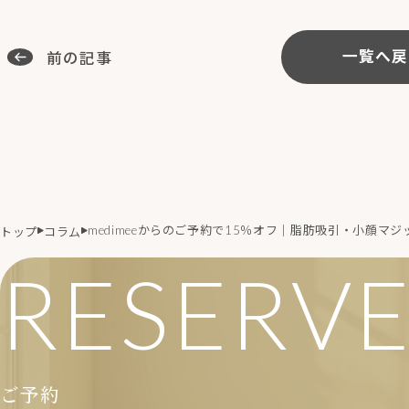
前の記事
一覧へ戻
medimeeからのご予約で15％オフ｜脂肪吸引・小顔マ
トップ
コラム
RESERV
ご予約