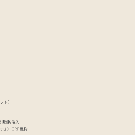
フト）
引
脂肪注入
付き）
CRF豊胸