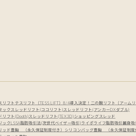
スリフト
テスリフト（TESS LIFT）8/4導入決定！
二の腕リフト（アームリ
タック
スレッドリフト(ココリフト)
スレッドリフト(アンカーDXダブル)
リフト(Dooth)
スレッドリフト(TEX3D)
ショッピングスレッド
ジック
LSSA脂肪吸引法(次世代ベイザー吸引)
ライポライフ脂肪吸引
麗身吸
リッド豊胸 （永久保証制度付き）
シリコンバッグ豊胸 （永久保証制度