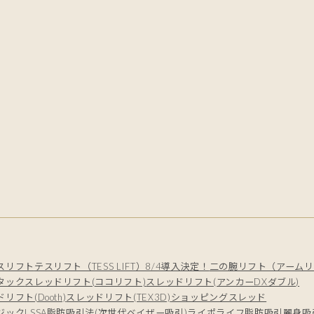
スリフト
テスリフト（TESS LIFT）8/4導入決定！
二の腕リフト（アームリ
タック
スレッドリフト(ココリフト)
スレッドリフト(アンカーDXダブル)
リフト(Dooth)
スレッドリフト(TEX3D)
ショッピングスレッド
ジック
LSSA脂肪吸引法(次世代ベイザー吸引)
ライポライフ脂肪吸引
麗身吸