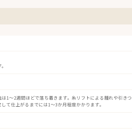
す。
は1〜2週間ほどで落ち着きます。糸リフトによる腫れや引きつ
して仕上がるまでには1〜3か月程度かかります。