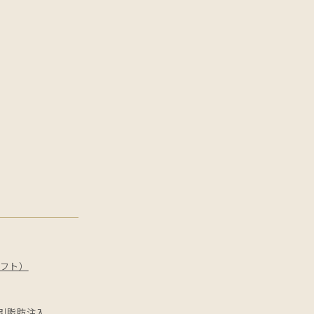
フト）
引
脂肪注入