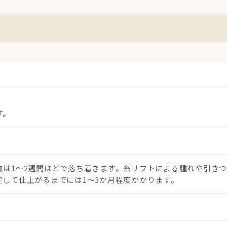
す。
は1〜2週間ほどで落ち着きます。糸リフトによる腫れや引きつ
して仕上がるまでには1〜3か月程度かかります。