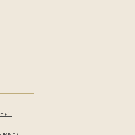
フト）
引
脂肪注入