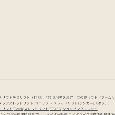
スリフト
テスリフト（TESS LIFT）8/4導入決定！
二の腕リフト（アームリ
タック
スレッドリフト(ココリフト)
スレッドリフト(アンカーDXダブル)
リフト(Dooth)
スレッドリフト(TEX3D)
ショッピングスレッド
ジック
LSSA脂肪吸引法(次世代ベイザー吸引)
ライポライフ脂肪吸引
麗身吸