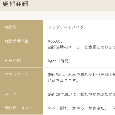
施術詳細
施術名
リップアートメイク
施術参考料金
¥66,000
施術当時のメニューと金額になりま
所要時間
約2〜3時間
ダウンタイム
施術後は、赤みや腫れが1〜3日ほど
に落ち着きます。
メイク
施術部位周辺は、腫れやかさぶたが落
副作用・リスク
赤み、腫れ、かゆみ、かさぶた、一