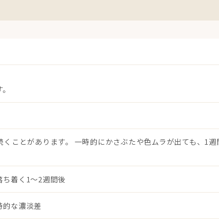
す。
続くことがあります。 一時的にかさぶたや色ムラが出ても、1週
ち着く1〜2週間後
時的な濃淡差