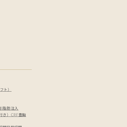
フト）
引
脂肪注入
付き）
CRF豊胸