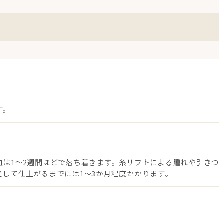
す。
は1〜2週間ほどで落ち着きます。糸リフトによる腫れや引きつ
して仕上がるまでには1〜3か月程度かかります。