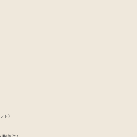
フト）
引
脂肪注入