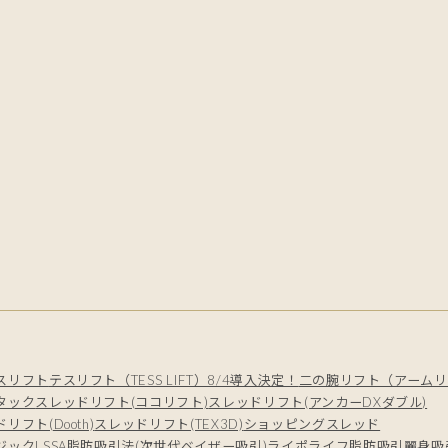
スリフト
テスリフト（TESS LIFT）8/4導入決定！
二の腕リフト（アームリ
タック
スレッドリフト(ココリフト)
スレッドリフト(アンカーDXダブル)
リフト(Dooth)
スレッドリフト(TEX3D)
ショッピングスレッド
ジック
LSSA脂肪吸引法(次世代ベイザー吸引)
ライポライフ脂肪吸引
麗身吸