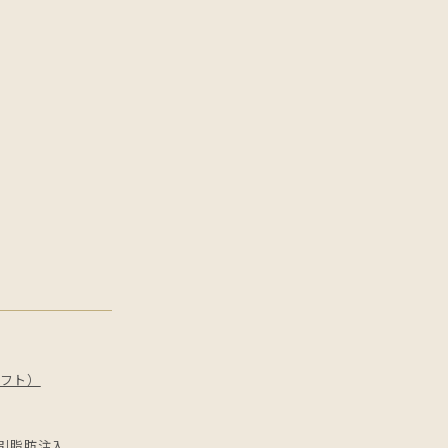
フト）
引
脂肪注入