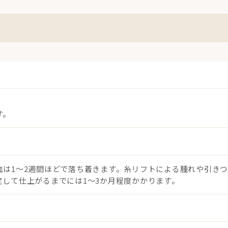
す。
は1〜2週間ほどで落ち着きます。糸リフトによる腫れや引きつ
して仕上がるまでには1〜3か月程度かかります。