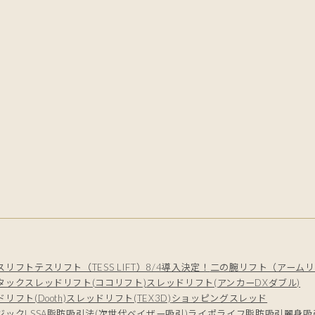
スリフト
テスリフト（TESS LIFT）8/4導入決定！
二の腕リフト（アームリ
タック
スレッドリフト(ココリフト)
スレッドリフト(アンカーDXダブル)
リフト(Dooth)
スレッドリフト(TEX3D)
ショッピングスレッド
ジック
LSSA脂肪吸引法(次世代ベイザー吸引)
ライポライフ脂肪吸引
麗身吸