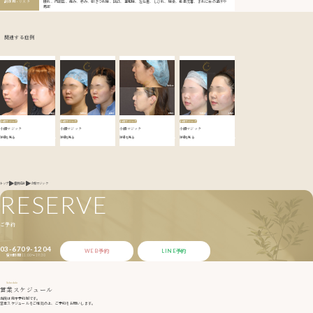
副作用・リスク
腫れ、内出血、痛み、赤み、引きつれ感、凹凸、違和感、左右差、しびれ、感染、色素沈着、まれに糸の透けや
露出
関連する症例
小顔マジック
小顔マジック
小顔マジック
小顔マジック
小顔マジック
小顔マジック
小顔マジック
小顔マジック
詳細を見る
詳細を見る
詳細を見る
詳細を見る
小顔マジック
トップ
症例紹介
RESERVE
ご予約
03-6709-1204
WEB予約
LINE予約
受付時間 11:00〜19:30
Schedule
営業スケジュール
当院は完全予約制です。
営業スケジュールをご確認の上、ご予約をお願いします。