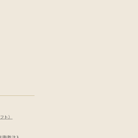
フト）
引
脂肪注入