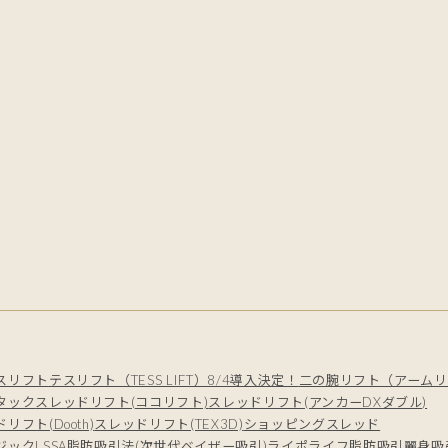
スリフト
テスリフト（TESS LIFT）8/4導入決定！
二の腕リフト（アームリ
タック
スレッドリフト(ココリフト)
スレッドリフト(アンカーDXダブル)
リフト(Dooth)
スレッドリフト(TEX3D)
ショッピングスレッド
ジック
LSSA脂肪吸引法(次世代ベイザー吸引)
ライポライフ脂肪吸引
麗身吸