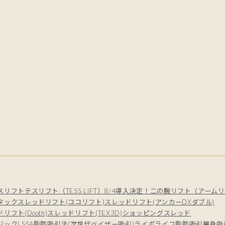
スリフト
テスリフト（TESS LIFT）8/4導入決定！
二の腕リフト（アームリ
タック
スレッドリフト(ココリフト)
スレッドリフト(アンカーDXダブル)
リフト(Dooth)
スレッドリフト(TEX3D)
ショッピングスレッド
ジック
LSSA脂肪吸引法(次世代ベイザー吸引)
ライポライフ脂肪吸引
麗身吸