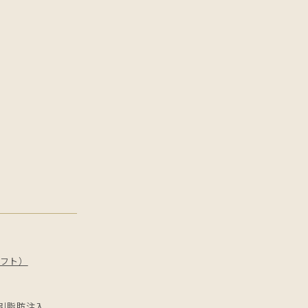
フト）
引
脂肪注入