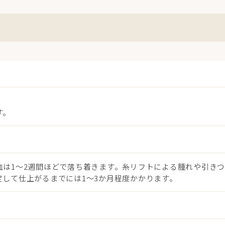
す。
は1〜2週間ほどで落ち着きます。糸リフトによる腫れや引きつ
して仕上がるまでには1〜3か月程度かかります。