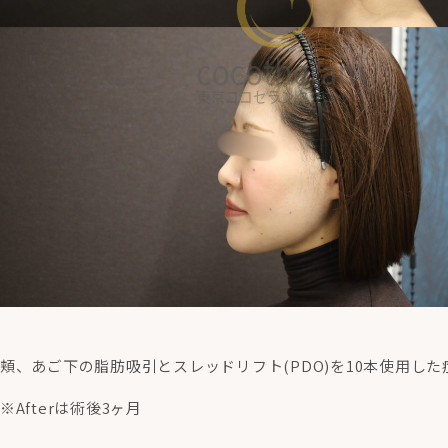
頬、あご下の脂肪吸引とスレッドリフト(PDO)を10本使用した
※Afterは術後3ヶ月