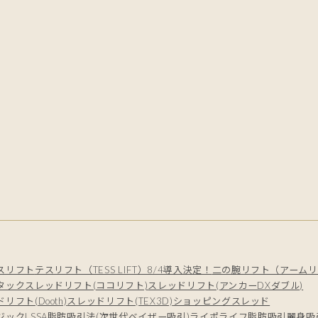
スリフト
テスリフト（TESS LIFT）8/4導入決定！
二の腕リフト（アームリ
タック
スレッドリフト(ココリフト)
スレッドリフト(アンカーDXダブル)
リフト(Dooth)
スレッドリフト(TEX3D)
ショッピングスレッド
ジック
LSSA脂肪吸引法(次世代ベイザー吸引)
ライポライフ脂肪吸引
麗身吸