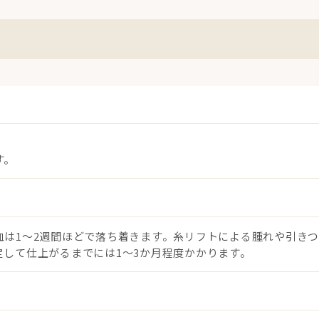
す。
は1〜2週間ほどで落ち着きます。糸リフトによる腫れや引きつ
して仕上がるまでには1〜3か月程度かかります。