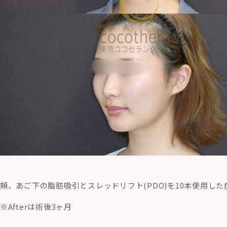
頬、あご下の脂肪吸引とスレッドリフト(PDO)を10本使用した
※Afterは術後3ヶ月