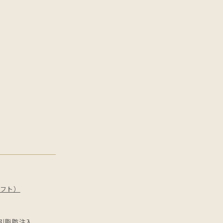
フト）
引
脂肪注入