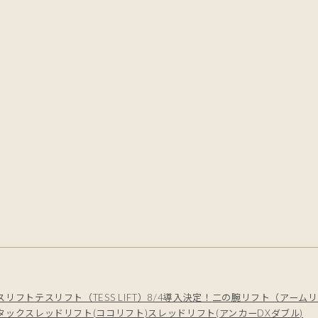
スリフト
テスリフト（TESS LIFT）8/4導入決定！
二の腕リフト（アームリ
タック
スレッドリフト(ココリフト)
スレッドリフト(アンカーDXダブル)