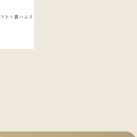
法
フト＋裏ハムラ